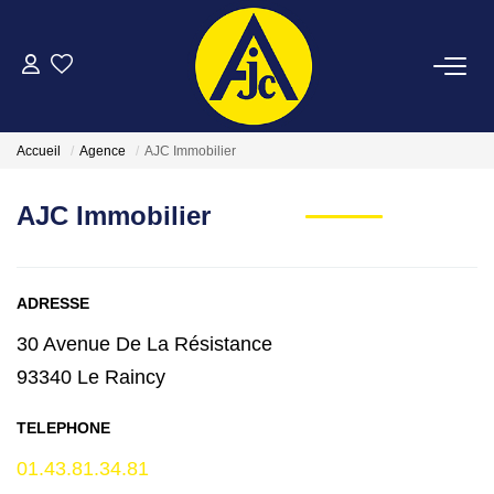
ACHETER
Accueil
Agence
AJC Immobilier
LOUER
AJC Immobilier
ESTIMER
ADRESSE
FAIRE GÉRER
30 Avenue De La Résistance
NOTRE AGENCE
93340 Le Raincy
TELEPHONE
CONTACT
01.43.81.34.81