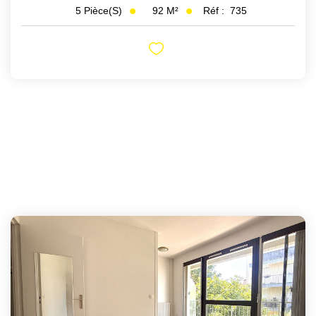
92
M²
Réf :
735
5
Pièce(s)