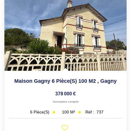
Maison Gagny 6 Pièce(s) 100 M2
,
Gagny
378 000 €
honoraires compris
100
M²
Réf :
737
6
Pièce(s)