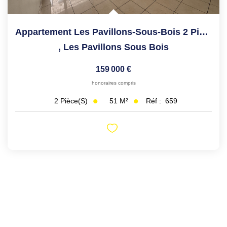
Appartement Les Pavillons-Sous-Bois 2 Pièce(s) 50.87 M2
,
Les Pavillons Sous Bois
159 000 €
honoraires compris
51
M²
Réf :
659
2
Pièce(s)