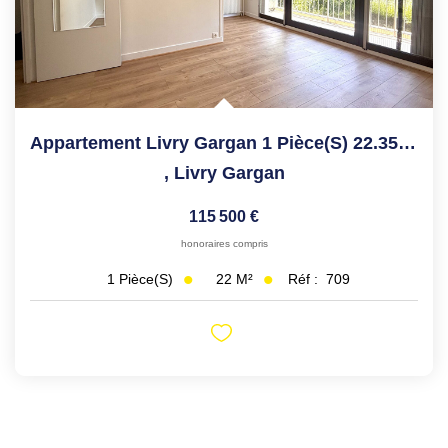
Appartement Livry Gargan 1 Pièce(s) 22.35 M2
,
Livry Gargan
115 500 €
honoraires compris
22
M²
Réf :
709
1
Pièce(s)