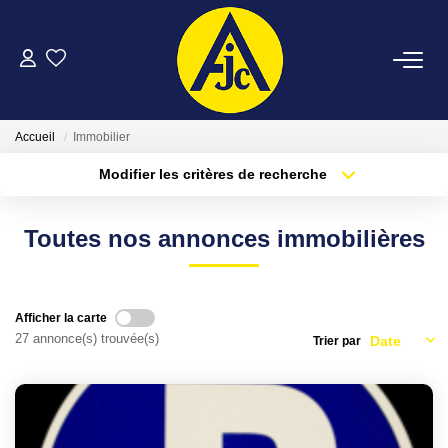
ACHETER
Accueil
Immobilier
LOUER
Modifier les critères de recherche
Type de transaction
Localisation
Acheter
Localisation
ESTIMER
Toutes nos annonces immobilières
Type de bien
Sélectionnez...
Surface min
FAIRE GÉRER
Plus de critères
Budget max
Afficher la carte
NOTRE AGENCE
27 annonce(s) trouvée(s)
Trier par
Créer une alerte
CONTACT