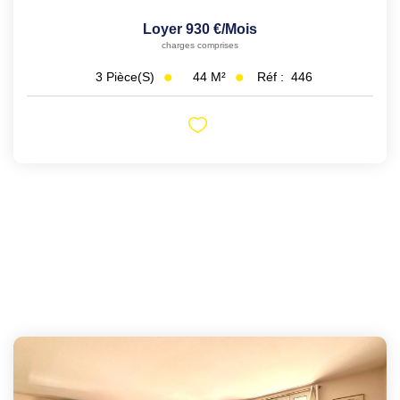
Loyer 930 €/mois
charges comprises
44
M²
Réf :
446
3
Pièce(s)