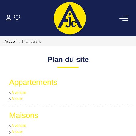
ACHETER
Accueil
Plan du site
LOUER
Plan du site
ESTIMER
Appartements
FAIRE GÉRER
A vendre
A louer
NOTRE AGENCE
Maisons
CONTACT
A vendre
A louer