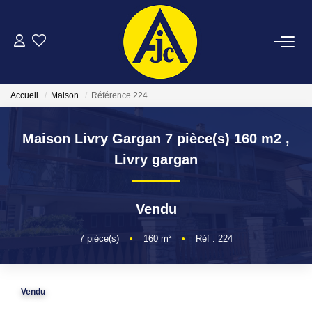
ACHETER
Accueil
Maison
Référence 224
LOUER
Maison Livry Gargan 7 pièce(s) 160 m2
,
ESTIMER
Livry gargan
FAIRE GÉRER
Vendu
NOTRE AGENCE
7
pièce(s)
•
160
m²
•
Réf : 224
CONTACT
Vendu