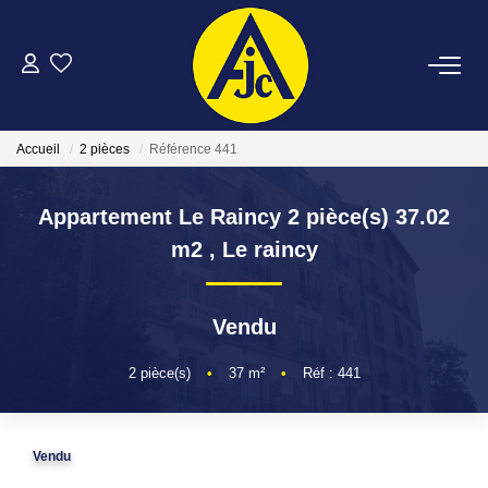
ACHETER
Accueil
2 pièces
Référence 441
LOUER
Appartement Le Raincy 2 pièce(s) 37.02
ESTIMER
m2
,
Le raincy
FAIRE GÉRER
Vendu
NOTRE AGENCE
2
pièce(s)
•
37
m²
•
Réf : 441
CONTACT
Vendu