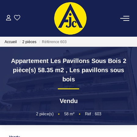
ACHETER
Accueil
2 pièces
Référence 603
LOUER
Appartement Les Pavillons Sous Bois 2
ESTIMER
pièce(s) 58.35 m2
,
Les pavillons sous
bois
FAIRE GÉRER
Vendu
NOTRE AGENCE
2
pièce(s)
•
58
m²
•
Réf : 603
CONTACT