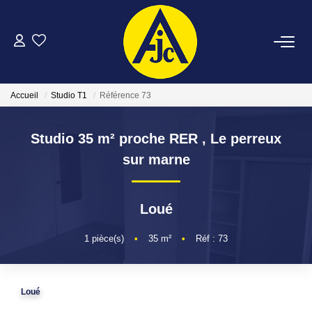
ACHETER
Accueil
Studio T1
Référence 73
LOUER
Studio 35 m² proche RER
,
Le perreux
ESTIMER
sur marne
FAIRE GÉRER
Loué
NOTRE AGENCE
1
pièce(s)
•
35
m²
•
Réf : 73
CONTACT
Loué