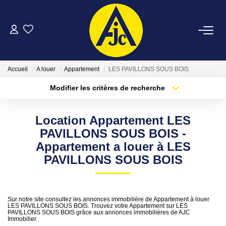
ACHETER
Accueil
A louer
Appartement
LES PAVILLONS SOUS BOIS
LOUER
Modifier les critères de recherche
Type de transaction
Localisation
Acheter
Localisation
ESTIMER
Location Appartement LES
Type de bien
Sélectionnez...
Surface min
PAVILLONS SOUS BOIS -
FAIRE GÉRER
Appartement a louer à LES
Plus de critères
Budget max
PAVILLONS SOUS BOIS
NOTRE AGENCE
Créer une alerte
Sur notre site consultez les annonces immobilière de Appartement à louer
CONTACT
LES PAVILLONS SOUS BOIS. Trouvez votre Appartement sur LES
PAVILLONS SOUS BOIS grâce aux annonces immobilières de AJC
Immobilier.