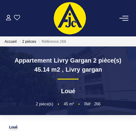
ACHETER
Accueil
2 pièces
Référence 266
LOUER
Appartement Livry Gargan 2 pièce(s)
ESTIMER
45.14 m2
,
Livry gargan
FAIRE GÉRER
Loué
NOTRE AGENCE
2
pièce(s)
•
45
m²
•
Réf : 266
CONTACT
Loué