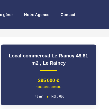
re gérer
Notre Agence
Contact
Local commercial Le Raincy 48.81
m2
,
Le Raincy
295 000 €
honoraires compris
49
m²
Réf :
698