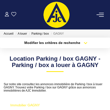
ACHETER
Accueil
A louer
Parking / box
GAGNY
LOUER
Modifier les critères de recherche
Type de transaction
Localisation
Acheter
Localisation
ESTIMER
Location Parking / box GAGNY -
Type de bien
Sélectionnez...
Surface min
Parking / box a louer à GAGNY
FAIRE GÉRER
Plus de critères
Budget max
NOTRE AGENCE
Sur notre site consultez les annonces immobilière de Parking / box à louer
GAGNY. Trouvez votre Parking / box sur GAGNY grâce aux annonces
Créer une alerte
immobilières de AJC Immobilier.
CONTACT
Immobilier GAGNY