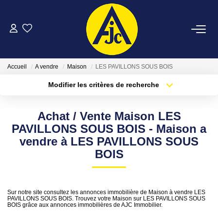
ACHETER
Accueil
A vendre
Maison
LES PAVILLONS SOUS BOIS
LOUER
Modifier les critères de recherche
Type de transaction
Localisation
Acheter
Localisation
ESTIMER
Achat / Vente Maison LES
Type de bien
Sélectionnez...
Surface min
PAVILLONS SOUS BOIS - Maison a
FAIRE GÉRER
vendre à LES PAVILLONS SOUS
Plus de critères
Budget max
BOIS
NOTRE AGENCE
Créer une alerte
Sur notre site consultez les annonces immobilière de Maison à vendre LES
CONTACT
PAVILLONS SOUS BOIS. Trouvez votre Maison sur LES PAVILLONS SOUS
BOIS grâce aux annonces immobilières de AJC Immobilier.