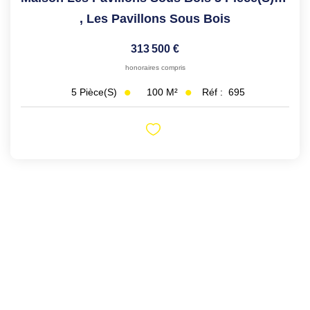
,
Les Pavillons Sous Bois
313 500 €
honoraires compris
100
M²
Réf :
695
5
Pièce(s)