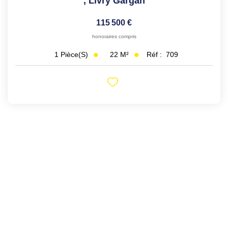
,
Livry Gargan
115 500 €
honoraires compris
22
M²
Réf :
709
1
Pièce(s)