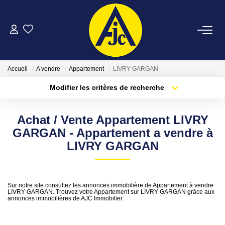
ACHETER
Accueil
A vendre
Appartement
LIVRY GARGAN
LOUER
Modifier les critères de recherche
Type de transaction
Localisation
Acheter
Localisation
ESTIMER
Achat / Vente Appartement LIVRY
Type de bien
Sélectionnez...
Surface min
GARGAN - Appartement a vendre à
FAIRE GÉRER
LIVRY GARGAN
Plus de critères
Budget max
NOTRE AGENCE
Créer une alerte
Sur notre site consultez les annonces immobilière de Appartement à vendre
LIVRY GARGAN. Trouvez votre Appartement sur LIVRY GARGAN grâce aux
annonces immobilières de AJC Immobilier.
CONTACT