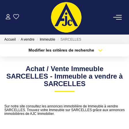
ACHETER
Accueil
A vendre
Immeuble
SARCELLES
LOUER
Modifier les critères de recherche
Type de transaction
Localisation
Acheter
Localisation
ESTIMER
Achat / Vente Immeuble
Type de bien
Sélectionnez...
Surface min
SARCELLES - Immeuble a vendre à
FAIRE GÉRER
SARCELLES
Plus de critères
Budget max
NOTRE AGENCE
Créer une alerte
Sur notre site consultez les annonces immobilière de Immeuble à vendre
SARCELLES. Trouvez votre Immeuble sur SARCELLES grâce aux annonces
immobilières de AJC Immobilier.
CONTACT